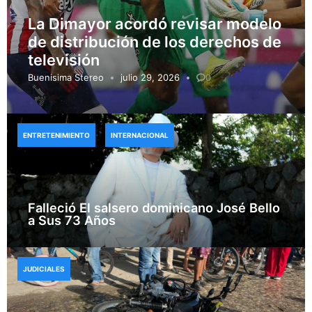
La Dimayor acordó revisar modelo
de distribución de los derechos de
televisión
Buenisima Stereo
julio 29, 2026
0
ENTRETENIMIENTO
INTERNACIONAL
Falleció El salsero dominicano José Bello
a Sus 73 Años
JUDICIALES