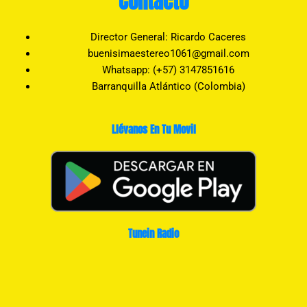
Contacto
Director General: Ricardo Caceres
buenisimaestereo1061@gmail.com
Whatsapp: (+57) 3147851616
Barranquilla Atlántico (Colombia)
Llévanos En Tu Movil
Tunein Radio