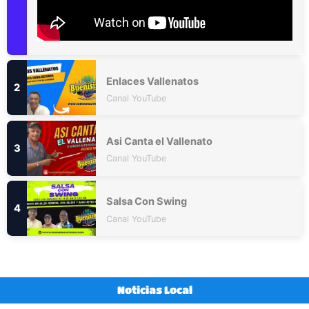
Enlaces Vallenatos
Canal YouTube
Asi Canta el Vallenato
Canal YouTube
Salsa Con Swing
Canal YouTube
Noticias Local