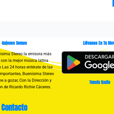
Quienes Somos
Llévanos En Tu Mov
sima Stereo la emisora más
con la mejor música latina
 Las 24 horas entérate de las
importantes, Buenísima Stereo
e a gozar, Con la Dirección y
Tunein Radio
n de Ricardo Richie Cáceres.
Contacto