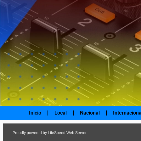
Ir
al
contenido
Inicio
Local
Nacional
Internaciona