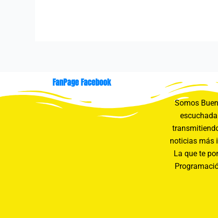
FanPage Facebook
Somos Buení
escuchada 
transmitiendo
noticias más 
La que te pon
Programació