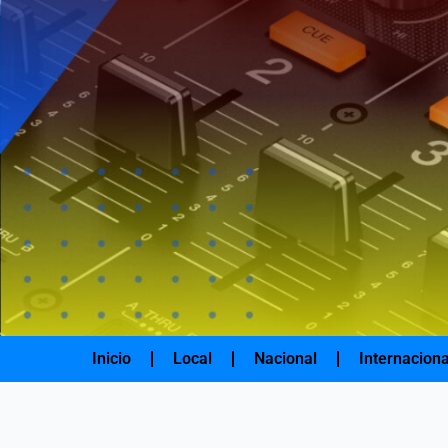
Ir
al
contenido
Inicio
Local
Nacional
Internaciona