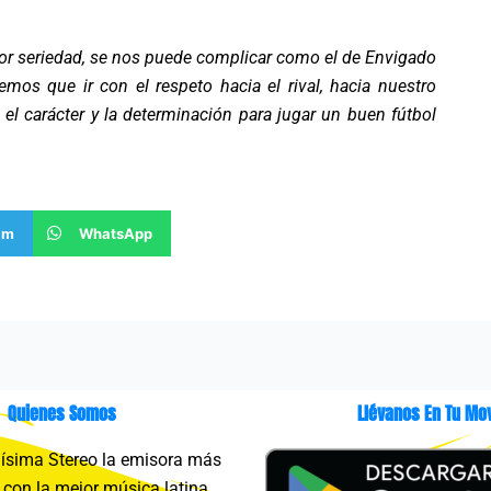
or seriedad, se nos puede complicar como el de Envigado
s que ir con el respeto hacia el rival, hacia nuestro
n el carácter y la determinación para jugar un buen fútbol
am
WhatsApp
Quienes Somos
Llévanos En Tu Mov
sima Stereo la emisora más
con la mejor música latina