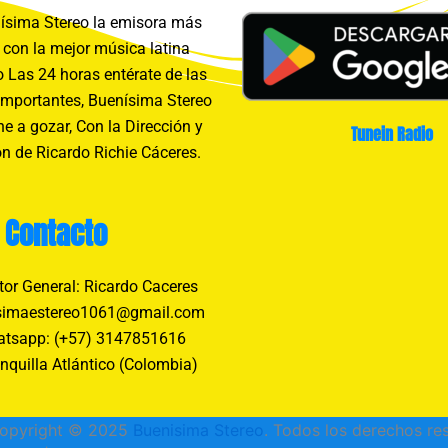
sima Stereo la emisora más
con la mejor música latina
 Las 24 horas entérate de las
importantes, Buenísima Stereo
e a gozar, Con la Dirección y
Tunein Radio
n de Ricardo Richie Cáceres.
Contacto
tor General: Ricardo Caceres
simaestereo1061@gmail.com
tsapp: (+57) 3147851616
nquilla Atlántico (Colombia)
opyright © 2025
Buenisima Stereo
. Todos los derechos re