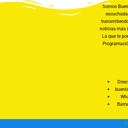
Somos Buení
escuchada 
transmitiendo
noticias más 
La que te pon
Programació
Direc
bueni
Wha
Barra
C