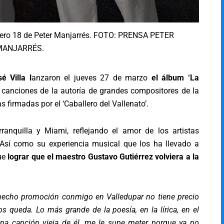
úmero 18 de Peter Manjarrés. FOTO: PRENSA PETER
MANJARRÉS.
é Villa l
anzaron el jueves 27 de marzo
el álbum ‘La
canciones de la autoría de grandes compositores de la
 firmadas por el ‘Caballero del Vallenato’.
ranquilla y Miami, reflejando el amor de los artistas
. Así como su experiencia musical que los ha llevado a
ue
lograr que el maestro Gustavo Gutiérrez volviera a la
 hecho promoción conmigo en Valledupar no tiene precio
s queda. Lo más grande de la poesía, en la lírica, en el
na canción vieja de él, me le supe meter porque ya no