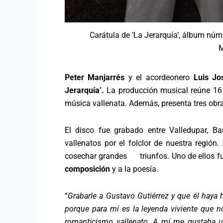
Carátula de ‘La Jerarquía’, álbum n
Peter Manjarrés
y el acordeonero
Luis Jos
Jerarquía’.
La producción musical reúne 16 
música vallenata. Además, presenta tres obras
El disco fue grabado entre Valledupar, Bar
vallenatos por el folclor de nuestra región
cosechar grandes triunfos. Uno de ellos f
composición
y a la poesía.
“
Grabarle a Gustavo Gutiérrez y que él haya
porque para mí es la leyenda viviente que no
romanticismo vallenato. A mí me gustaba u