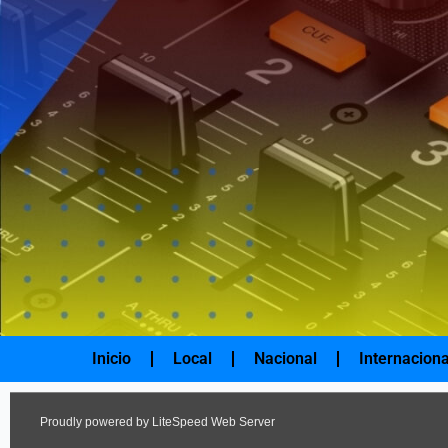
Ir
al
contenido
Inicio
Local
Nacional
Internaciona