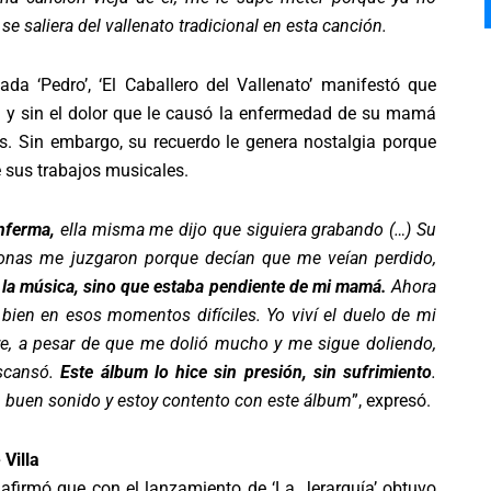
e saliera del vallenato tradicional en esta canción.
lada ‘Pedro’, ‘El Caballero del Vallenato’ manifestó que
ad y sin el dolor que le causó la enfermedad de su mamá
s. Sin embargo, su recuerdo le genera nostalgia porque
 sus trabajos musicales.
nferma,
ella misma me dijo que siguiera grabando (…) Su
nas me juzgaron porque decían que me veían perdido,
 la música, sino que estaba pendiente de mi mamá.
Ahora
bien en esos momentos difíciles. Yo viví el duelo de mi
, a pesar de que me dolió mucho y me sigue doliendo,
scansó.
Este álbum lo hice sin presión, sin sufrimiento
.
buen sonido y estoy contento con este álbum
”, expresó.
Villa
a
afirmó que con el lanzamiento de ‘La Jerarquía’ obtuvo