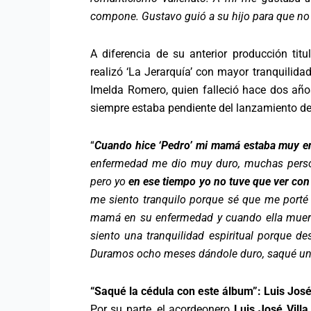
compone. Gustavo guió a su hijo para que no s
A diferencia de su anterior producción titu
realizó ‘La Jerarquía’ con mayor tranquilid
Imelda Romero, quien falleció hace dos año
siempre estaba pendiente del lanzamiento de
“
Cuando hice ‘Pedro’ mi mamá estaba muy e
enfermedad me dio muy duro, muchas perso
pero yo
en ese tiempo yo no tuve que ver con
me siento tranquilo porque sé que me porté 
mamá en su enfermedad y cuando ella muere
siento una tranquilidad espiritual porque de
Duramos ocho meses dándole duro, saqué un 
“Saqué la cédula con este álbum”: Luis José 
Por su parte, el acordeonero
Luis José Vill