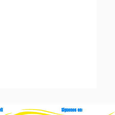
il
Síguenos en: