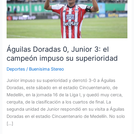
0,
Junior
3:
el
campeón
impuso
su
Águilas Doradas 0, Junior 3: el
superioridad
campeón impuso su superioridad
Deportes
/
Buenisima Stereo
Junior impuso su superioridad y derrotó 3-0 a Águilas
Doradas, este sábado en el estadio Cincuentenario, de
Medellín, en la jornada 16 de la Liga I, y quedó muy cerca,
cerquita, de la clasificación a los cuartos de final. La
segunda unidad de Junior respondió en su visita a Águilas
Doradas en el estadio Cincuentenario de Medellín. No solo
[…]