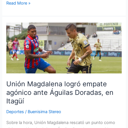
Read More »
Unión
Magdalena
logró
empate
agónico
ante
Águilas
Doradas,
en
Unión Magdalena logró empate
Itagüí
agónico ante Águilas Doradas, en
Itagüí
Deportes
/
Buenisima Stereo
Sobre la hora, Unión Magdalena rescató un punto como