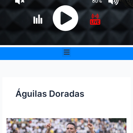
Menu
Águilas Doradas
Águilas
Doradas