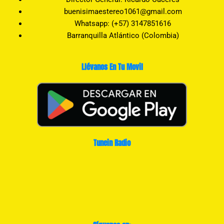
buenisimaestereo1061@gmail.com
Whatsapp: (+57) 3147851616
Barranquilla Atlántico (Colombia)
Llévanos En Tu Movil
Tunein Radio