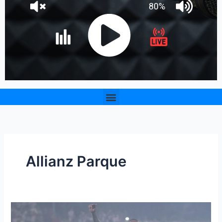
Menu
Allianz Parque
Junior
juega