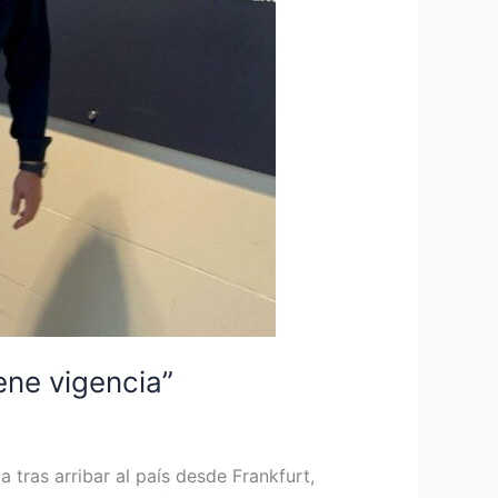
ene vigencia”
 tras arribar al país desde Frankfurt,