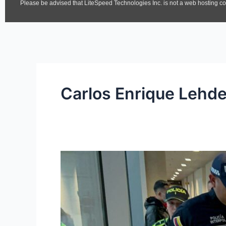
Carlos Enrique Lehde
Defensa
de
Carlos
Lehder
asegura
que