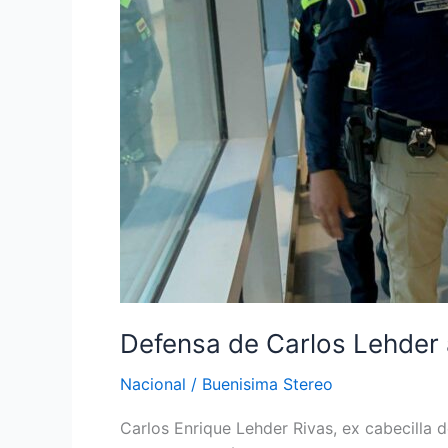
“orden
de
captura
no
tiene
vigencia”
Defensa de Carlos Lehder 
Nacional
/
Buenisima Stereo
Carlos Enrique Lehder Rivas, ex cabecilla d