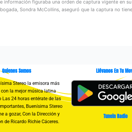
de información figuraba una orden de captura vigente en su
 abogada, Sondra McCollins, aseguró que la captura no tien
Quienes Somos
Llévanos En Tu Mov
sima Stereo la emisora más
con la mejor música latina
 Las 24 horas entérate de las
importantes, Buenísima Stereo
e a gozar, Con la Dirección y
Tunein Radio
n de Ricardo Richie Cáceres.