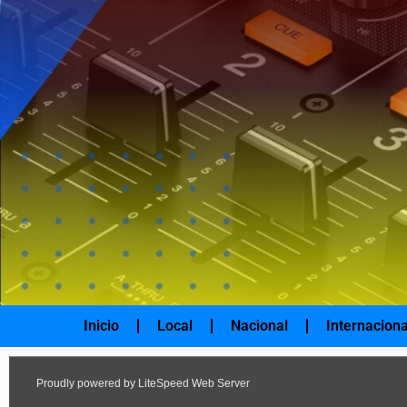
Ir
al
contenido
Inicio
Local
Nacional
Internaciona