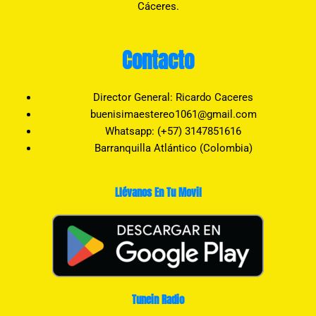
Cáceres.
Contacto
Director General: Ricardo Caceres
buenisimaestereo1061@gmail.com
Whatsapp: (+57) 3147851616
Barranquilla Atlántico (Colombia)
Llévanos En Tu Movil
Tunein Radio