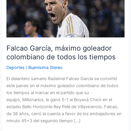
máximo
goleador
colombiano
de
todos
los
tiempos
Falcao García, máximo goleador
colombiano de todos los tiempos
Deportes
/
Buenisima Stereo
El delantero samario Radamel Falcao García se convirtió
este jueves en el máximo goleador colombiano de todos
los tiempos al marcar en el partido que su
equipo, Millonarios, le ganó 5-1 al Boyacá Chicó en el
estadio Bello Horizonte Rey Pelé de Villavicencio. Falcao,
de 38 años, cerró la cuenta a favor de los embajadores en
minuto 45+3 del segundo tiempo […]