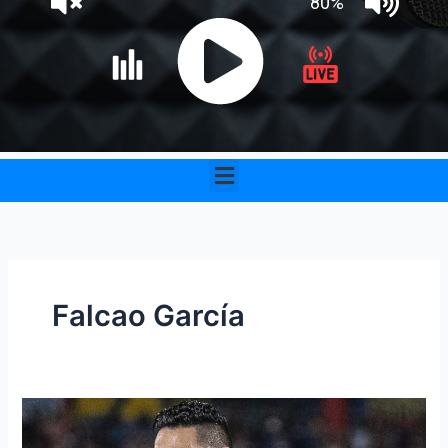
Menu
Falcao García
Falcao
García,