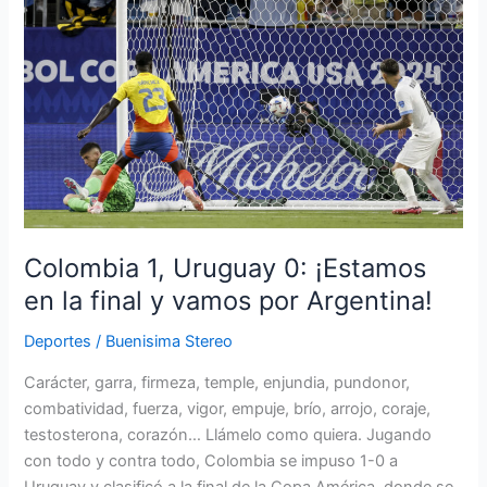
1,
Uruguay
0:
¡Estamos
en
la
final
y
vamos
por
Colombia 1, Uruguay 0: ¡Estamos
Argentina!
en la final y vamos por Argentina!
Deportes
/
Buenisima Stereo
Carácter, garra, firmeza, temple, enjundia, pundonor,
combatividad, fuerza, vigor, empuje, brío, arrojo, coraje,
testosterona, corazón… Llámelo como quiera. Jugando
con todo y contra todo, Colombia se impuso 1-0 a
Uruguay y clasificó a la final de la Copa América, donde se