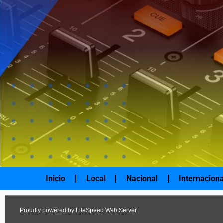
Ir
al
contenido
Inicio
Local
Nacional
Internaciona