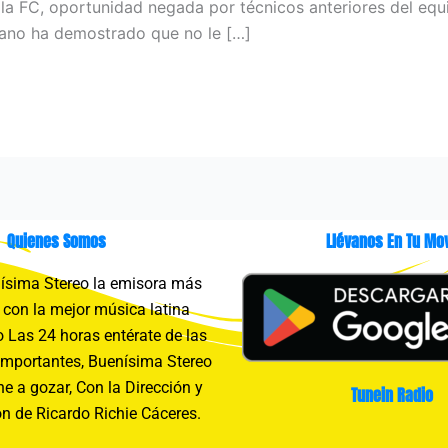
lla FC, oportunidad negada por técnicos anteriores del equi
olano ha demostrado que no le […]
Quienes Somos
Llévanos En Tu Mov
sima Stereo la emisora más
con la mejor música latina
 Las 24 horas entérate de las
importantes, Buenísima Stereo
e a gozar, Con la Dirección y
Tunein Radio
n de Ricardo Richie Cáceres.