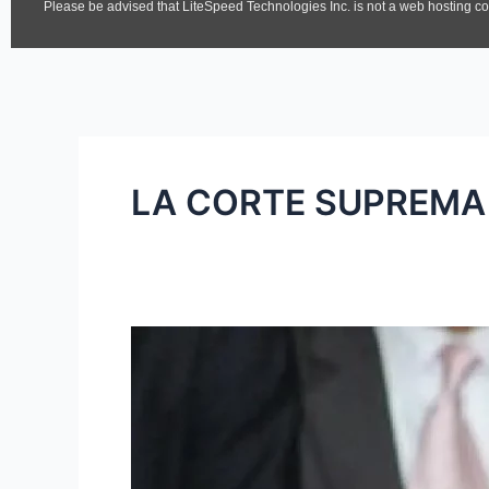
LA CORTE SUPREMA 
Caso
Arturo
Char:
Las
pruebas
que