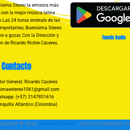
sima Stereo la emisora más
con la mejor música latina
 Las 24 horas entérate de las
importantes, Buenísima Stereo
e a gozar, Con la Dirección y
Tunein Radio
n de Ricardo Richie Cáceres.
Contacto
tor General: Ricardo Caceres
simaestereo1061@gmail.com
tsapp: (+57) 3147851616
nquilla Atlántico (Colombia)
opyright © 2025
Buenisima Stereo
. Todos los derechos re