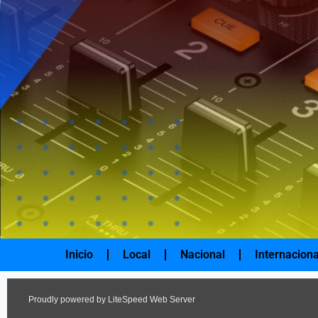
Ir
al
contenido
Inicio
Local
Nacional
Internaciona