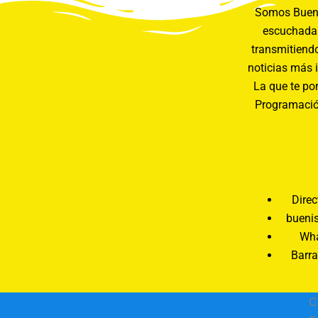
Somos Buení
escuchada 
transmitiendo
noticias más 
La que te pon
Programació
Direc
bueni
Wha
Barra
C