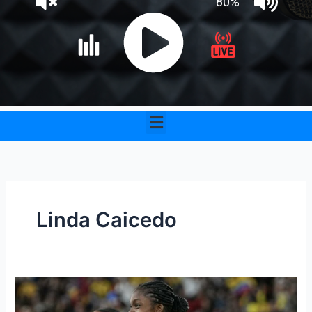
Menu
Linda Caicedo
La
colombiana