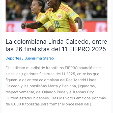
Linda
Caicedo,
entre
las
26
finalistas
del
La colombiana Linda Caicedo, entre
11
las 26 finalistas del 11 FIFPRO 2025
FIFPRO
2025
Deportes
/
Buenisima Stereo
El sindicato mundial de futbolistas FIFPRO anunció este
lunes las jugadoras finalistas del 11 2025, entre las que
figuran la delantera colombiana del Real Madrid Linda
Caicedo y las brasileñas Marta y Debinha, jugadoras,
respectivamente, del Orlando Pride y el Kansas City
Current estadounidenses. Tras los votos emitidos por más
de 6.000 futbolistas para formar el once ideal del […]