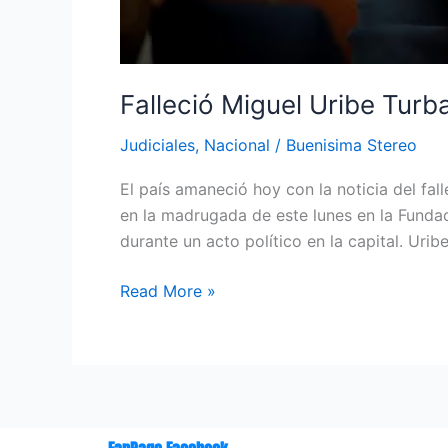
Falleció Miguel Uribe Turb
Judiciales
,
Nacional
/
Buenisima Stereo
El país amaneció hoy con la noticia del fa
en la madrugada de este lunes en la Fundac
durante un acto político en la capital. Urib
Read More »