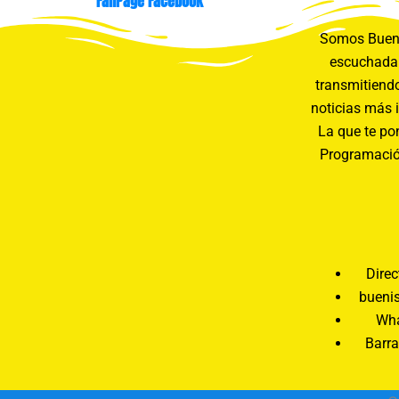
FanPage Facebook
Somos Buení
escuchada 
transmitiendo
noticias más 
La que te pon
Programació
Direc
bueni
Wha
Barra