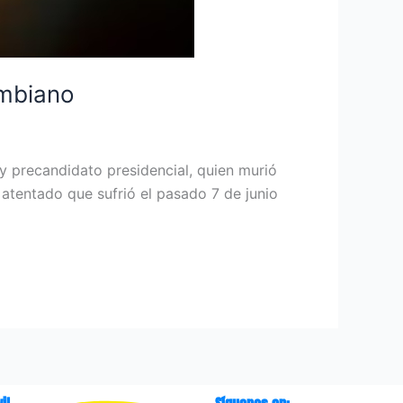
ombiano
 y precandidato presidencial, quien murió
atentado que sufrió el pasado 7 de junio