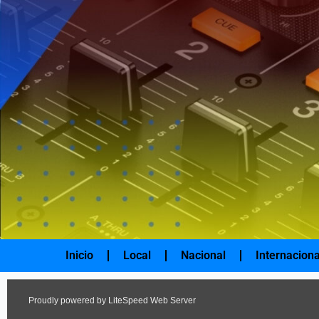
Ir
al
contenido
Inicio
Local
Nacional
Internaciona