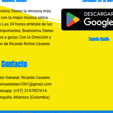
Quienes Somos
Llévanos En Tu Mov
sima Stereo la emisora más
con la mejor música latina
 Las 24 horas entérate de las
importantes, Buenísima Stereo
e a gozar, Con la Dirección y
Tunein Radio
n de Ricardo Richie Cáceres.
Contacto
tor General: Ricardo Caceres
simaestereo1061@gmail.com
tsapp: (+57) 3147851616
nquilla Atlántico (Colombia)