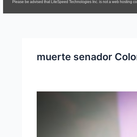
muerte senador Col
Falleció
Miguel
Uribe
Turbay:
el
precandidato