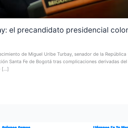
ay: el precandidato presidencial col
llecimiento de Miguel Uribe Turbay, senador de la República
ión Santa Fe de Bogotá tras complicaciones derivadas del 
e […]