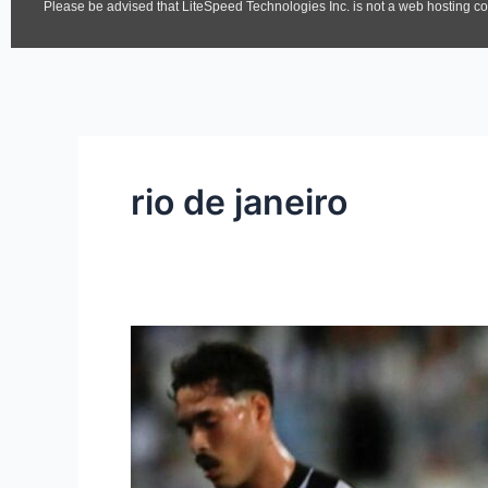
rio de janeiro
Botafogo
1,
Junior
3:
¡Goleada,
triunfazo