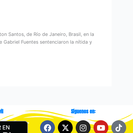
n Santos, de Río de Janeiro, Brasil, en la
Gabriel Fuentes sentenciaron la nítida y
il
Síguenos en:
F
X
I
Y
T
a
-
n
o
i