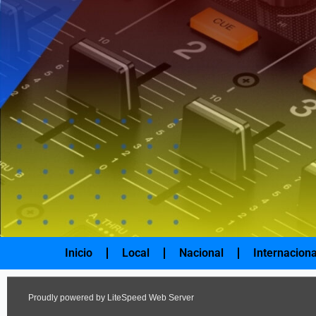
Ir
al
contenido
Inicio
Local
Nacional
Internaciona