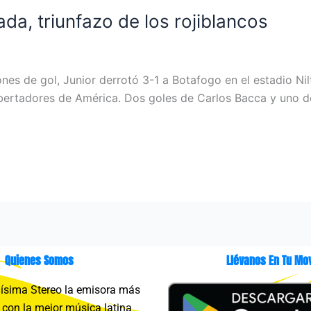
ada, triunfazo de los rojiblancos
s de gol, Junior derrotó 3-1 a Botafogo en el estadio Nilto
bertadores de América. Dos goles de Carlos Bacca y uno de 
Quienes Somos
Llévanos En Tu Mov
sima Stereo la emisora más
con la mejor música latina