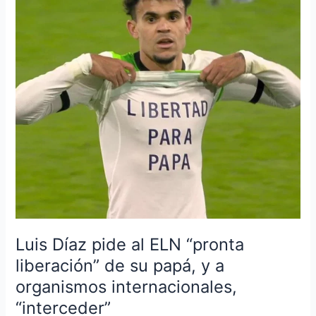
pide
al
ELN
“pronta
liberación”
de
su
papá,
y
a
organismos
internacionales,
“interceder”
Luis Díaz pide al ELN “pronta
liberación” de su papá, y a
organismos internacionales,
“interceder”