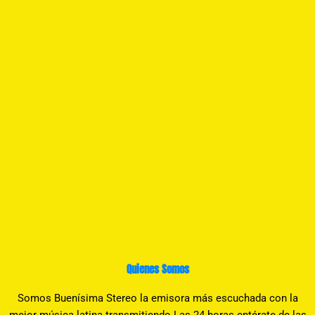
Quienes Somos
Somos Buenísima Stereo la emisora más escuchada con la
mejor música latina transmitiendo Las 24 horas entérate de las