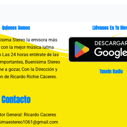
Quienes Somos
Llévanos En Tu Mov
sima Stereo la emisora más
con la mejor música latina
 Las 24 horas entérate de las
importantes, Buenísima Stereo
e a gozar, Con la Dirección y
Tunein Radio
n de Ricardo Richie Cáceres.
Contacto
tor General: Ricardo Caceres
simaestereo1061@gmail.com