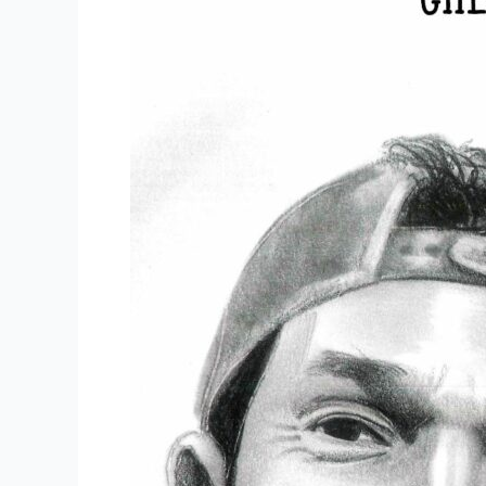
ft
Elder
Dayán