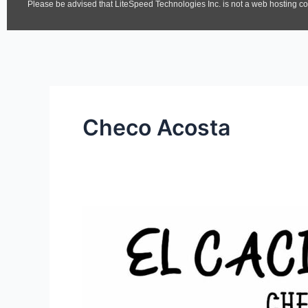
Checo Acosta
“EL
CACIQUE
EN
CARNAVAL”
Checo
Acosta