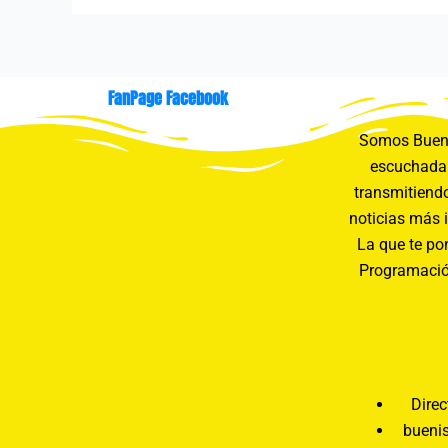
FanPage Facebook
Somos Buení
escuchada 
transmitiendo
noticias más 
La que te pon
Programació
Direc
bueni