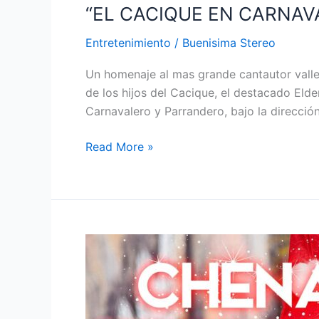
“EL CACIQUE EN CARNAVAL
Entretenimiento
/
Buenisima Stereo
Un homenaje al mas grande cantautor valle
de los hijos del Cacique, el destacado Elde
Carnavalero y Parrandero, bajo la direcció
Read More »
Checo
Acosta
se
prepara
la