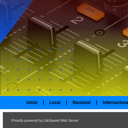
Ir
al
contenido
Inicio
Local
Nacional
Internaciona