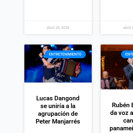
abril 20, 2026
abril 
ENTRETENIMIENTO
ENT
Lucas Dangond
Rubén B
se uniría a la
da voz a
agrupación de
can
Peter Manjarrés
panameñ