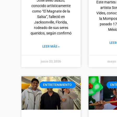
José Bello Suazo,
Este martes 
conocido artísticamente
artista S
como “El Magnate de la
Vides, cono
Salsa”, falleció en
la Momposi
Jacksonville, Florida,
pasado 17
rodeado de sus seres
Méxic
queridos, según confirmó
LEER
LEER MÁS »
junio 23, 2026
mayo 
ENTRETENIMIENTO
ENT