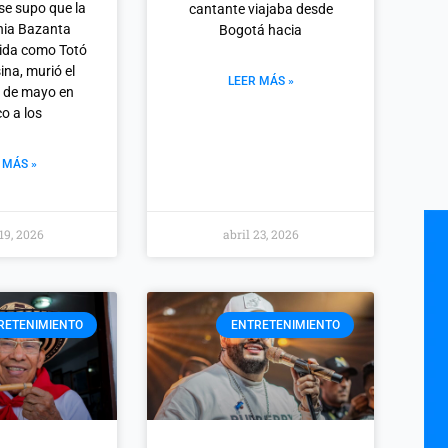
se supo que la
cantante viajaba desde
onia Bazanta
Bogotá hacia
cida como Totó
na, murió el
LEER MÁS »
 de mayo en
o a los
 MÁS »
19, 2026
abril 23, 2026
RETENIMIENTO
ENTRETENIMIENTO