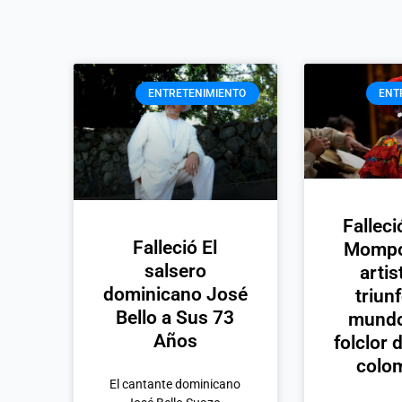
ENTRETENIMIENTO
ENT
Falleci
Falleció El
Mompos
salsero
artis
dominicano José
triunf
Bello a Sus 73
mundo
Años
folclor 
colo
El cantante dominicano