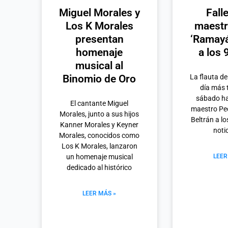
Miguel Morales y
Falle
Los K Morales
maestr
presentan
‘Ramayá
homenaje
a los 
musical al
Binomio de Oro
La flauta de
día más t
sábado ha 
El cantante Miguel
maestro Pe
Morales, junto a sus hijos
Beltrán a l
Kanner Morales y Keyner
noti
Morales, conocidos como
Los K Morales, lanzaron
un homenaje musical
LEER
dedicado al histórico
LEER MÁS »