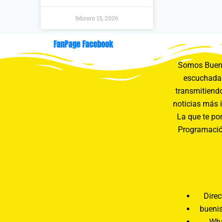
febrero 15, 2026
FanPage Facebook
Somos Buení
escuchada 
transmitiendo
noticias más 
La que te pon
Programació
Direc
bueni
Wha