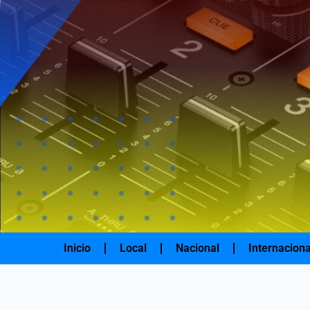
Ir
al
contenido
Inicio
Local
Nacional
Internaciona