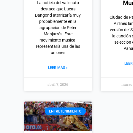
Mun
La noticia del vallenato
destaca que Lucas
Dangond aterrizaría muy
Ciudad de 
probablemente en la
Airlines l
agrupación de Peter
versión de ‘
Manjarrés. Este
la canción 
movimiento musical
selección 
representaría una de las
Pan
uniones
LEER
LEER MÁS »
abril 7, 2026
marzo 
ENTRETENIMIENTO