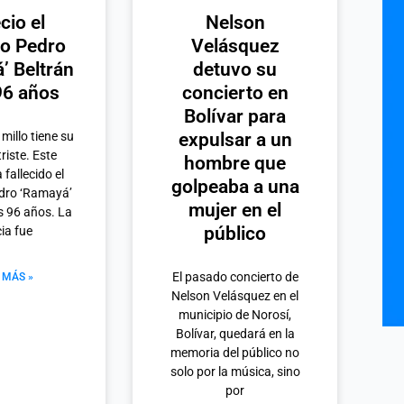
cio el
Nelson
o Pedro
Velásquez
’ Beltrán
detuvo su
96 años
concierto en
Bolívar para
 millo tiene su
expulsar a un
riste. Este
hombre que
fallecido el
golpeaba a una
dro ‘Ramayá’
mujer en el
os 96 años. La
público
cia fue
El pasado concierto de
 MÁS »
Nelson Velásquez en el
municipio de Norosí,
Bolívar, quedará en la
memoria del público no
solo por la música, sino
por