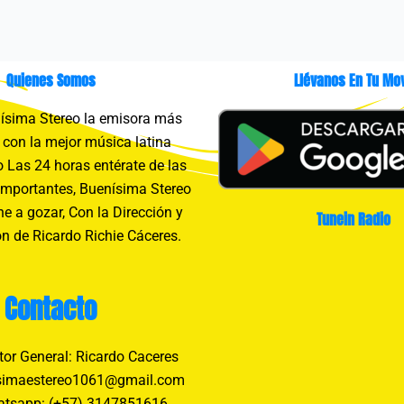
Quienes Somos
Llévanos En Tu Mov
sima Stereo la emisora más
con la mejor música latina
 Las 24 horas entérate de las
importantes, Buenísima Stereo
e a gozar, Con la Dirección y
Tunein Radio
n de Ricardo Richie Cáceres.
Contacto
tor General: Ricardo Caceres
simaestereo1061@gmail.com
tsapp: (+57) 3147851616