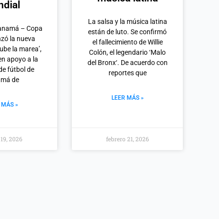
dial
La salsa y la música latina
Panamá – Copa
están de luto. Se confirmó
anzó la nueva
el fallecimiento de Willie
Sube la marea’,
Colón, el legendario ‘Malo
en apoyo a la
del Bronx‘. De acuerdo con
de fútbol de
reportes que
amá de
LEER MÁS »
 MÁS »
19, 2026
febrero 21, 2026