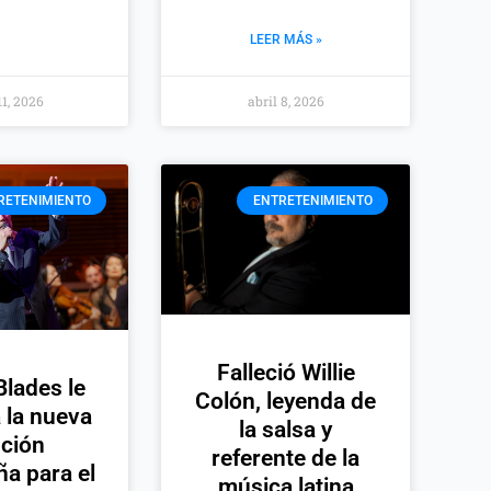
LEER MÁS »
11, 2026
abril 8, 2026
RETENIMIENTO
ENTRETENIMIENTO
Falleció Willie
lades le
Colón, leyenda de
 la nueva
la salsa y
ción
referente de la
a para el
música latina