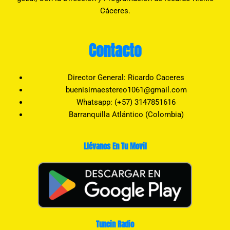
Cáceres.
Contacto
Director General: Ricardo Caceres
buenisimaestereo1061@gmail.com
Whatsapp: (+57) 3147851616
Barranquilla Atlántico (Colombia)
Llévanos En Tu Movil
Tunein Radio