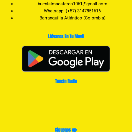
buenisimaestereo1061@gmail.com
Whatsapp: (+57) 3147851616
Barranquilla Atlántico (Colombia)
Llévanos En Tu Movil
Tunein Radio
Síguenos en: