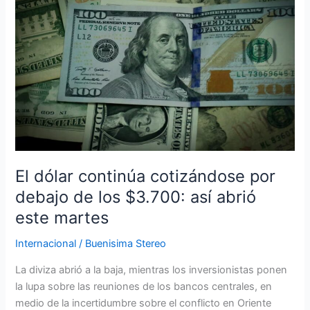
continúa
cotizándose
por
debajo
de
los
$3.700:
así
abrió
este
martes
El dólar continúa cotizándose por
debajo de los $3.700: así abrió
este martes
Internacional
/
Buenisima Stereo
La diviza abrió a la baja, mientras los inversionistas ponen
la lupa sobre las reuniones de los bancos centrales, en
medio de la incertidumbre sobre el conflicto en Oriente