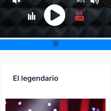
Menu
El legendario
Falleció
Egidio