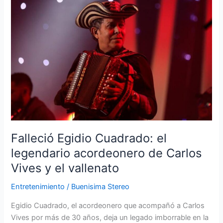
Cuadrado:
el
legendario
acordeonero
de
Carlos
Vives
y
el
vallenato
Falleció Egidio Cuadrado: el
legendario acordeonero de Carlos
Vives y el vallenato
Entretenimiento
/
Buenisima Stereo
Egidio Cuadrado, el acordeonero que acompañó a Carlos
Vives por más de 30 años, deja un legado imborrable en la