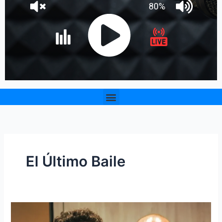
Menu
El Último Baile
Juan
Piña