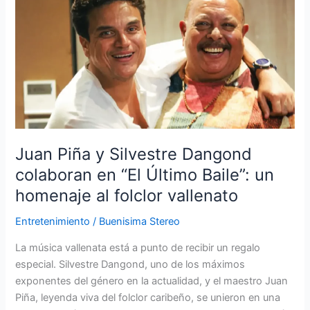
y
Silvestre
Dangond
colaboran
en
“El
Último
Baile”:
un
Juan Piña y Silvestre Dangond
homenaje
colaboran en “El Último Baile”: un
al
homenaje al folclor vallenato
folclor
vallenato
Entretenimiento
/
Buenisima Stereo
La música vallenata está a punto de recibir un regalo
especial. Silvestre Dangond, uno de los máximos
exponentes del género en la actualidad, y el maestro Juan
Piña, leyenda viva del folclor caribeño, se unieron en una