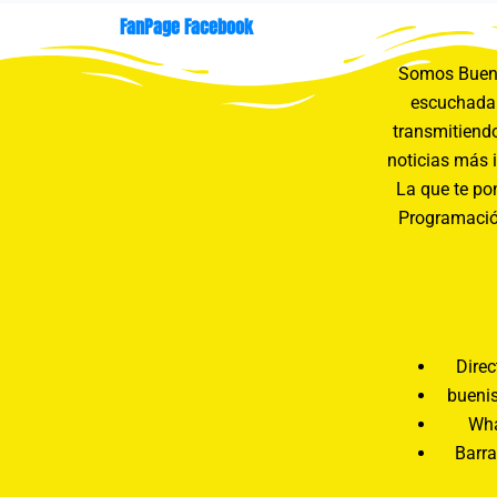
FanPage Facebook
Somos Buení
escuchada 
transmitiendo
noticias más 
La que te pon
Programació
Direc
bueni
Wha
Barra