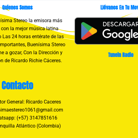
Quienes Somos
Llévanos En Tu Mov
sima Stereo la emisora más
con la mejor música latina
 Las 24 horas entérate de las
importantes, Buenísima Stereo
e a gozar, Con la Dirección y
Tunein Radio
n de Ricardo Richie Cáceres.
Contacto
tor General: Ricardo Caceres
simaestereo1061@gmail.com
tsapp: (+57) 3147851616
nquilla Atlántico (Colombia)