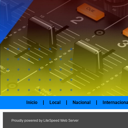
Ir
al
contenido
Inicio
Local
Nacional
Internaciona