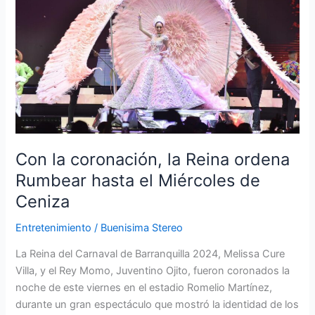
coronación,
la
Reina
ordena
Rumbear
hasta
el
Miércoles
de
Con la coronación, la Reina ordena
Ceniza
Rumbear hasta el Miércoles de
Ceniza
Entretenimiento
/
Buenisima Stereo
La Reina del Carnaval de Barranquilla 2024, Melissa Cure
Villa, y el Rey Momo, Juventino Ojito, fueron coronados la
noche de este viernes en el estadio Romelio Martínez,
durante un gran espectáculo que mostró la identidad de los