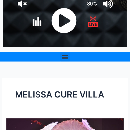
Menu
MELISSA CURE VILLA
Con
la