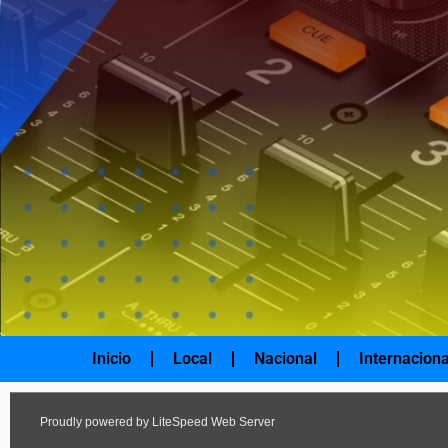
Ir
al
contenido
Inicio
Local
Nacional
Internaciona