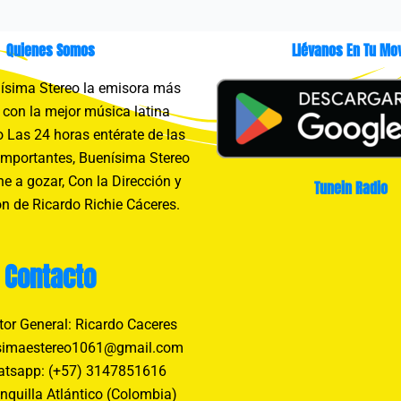
Quienes Somos
Llévanos En Tu Mov
sima Stereo la emisora más
con la mejor música latina
 Las 24 horas entérate de las
importantes, Buenísima Stereo
e a gozar, Con la Dirección y
Tunein Radio
n de Ricardo Richie Cáceres.
Contacto
tor General: Ricardo Caceres
simaestereo1061@gmail.com
tsapp: (+57) 3147851616
nquilla Atlántico (Colombia)