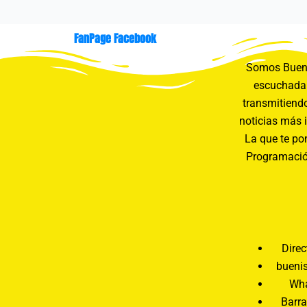
FanPage Facebook
Somos Buení
escuchada 
transmitiendo
noticias más 
La que te pon
Programació
Direc
bueni
Wha
Barra