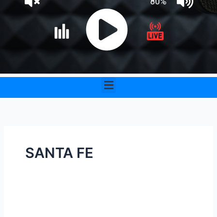
Menu
SANTA FE
Guillermo
Ruiz