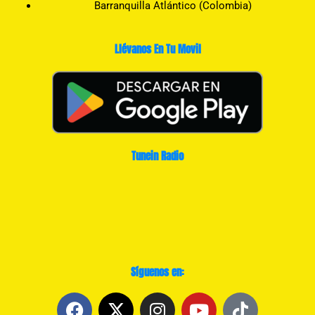
Barranquilla Atlántico (Colombia)
Llévanos En Tu Movil
Tunein Radio
Síguenos en:
F
X
I
Y
T