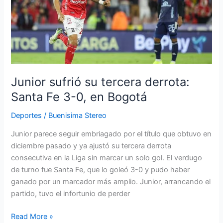
derrota:
Santa
Fe
3-
0,
en
Bogotá
Junior sufrió su tercera derrota:
Santa Fe 3-0, en Bogotá
Deportes
/
Buenisima Stereo
Junior parece seguir embriagado por el título que obtuvo en
diciembre pasado y ya ajustó su tercera derrota
consecutiva en la Liga sin marcar un solo gol. El verdugo
de turno fue Santa Fe, que lo goleó 3-0 y pudo haber
ganado por un marcador más amplio. Junior, arrancando el
partido, tuvo el infortunio de perder
Read More »