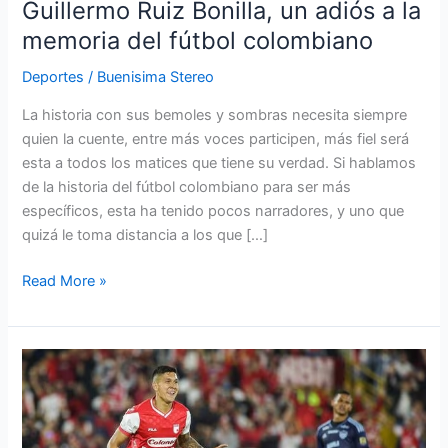
Guillermo Ruiz Bonilla, un adiós a la
Bonilla,
un
memoria del fútbol colombiano
adiós
Deportes
/
Buenisima Stereo
a
la
La historia con sus bemoles y sombras necesita siempre
memoria
quien la cuente, entre más voces participen, más fiel será
del
esta a todos los matices que tiene su verdad. Si hablamos
fútbol
de la historia del fútbol colombiano para ser más
colombiano
específicos, esta ha tenido pocos narradores, y uno que
quizá le toma distancia a los que […]
Read More »
Junior
sufrió
su
tercera