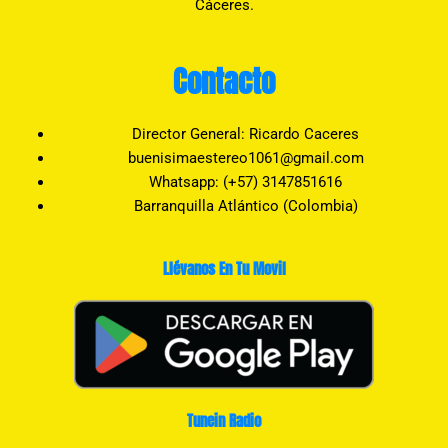
Cáceres.
Contacto
Director General: Ricardo Caceres
buenisimaestereo1061@gmail.com
Whatsapp: (+57) 3147851616
Barranquilla Atlántico (Colombia)
Llévanos En Tu Movil
Tunein Radio