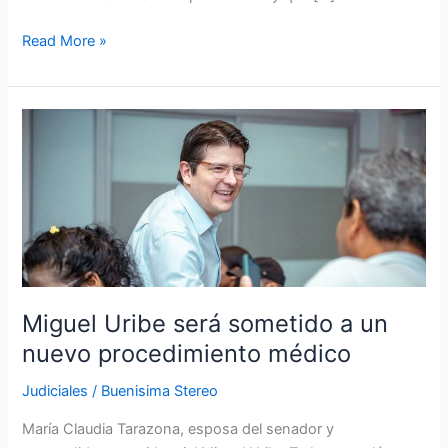
Read More »
Miguel
Uribe
será
sometido
a
un
nuevo
procedimiento
médico
Miguel Uribe será sometido a un
nuevo procedimiento médico
Judiciales
/
Buenisima Stereo
María Claudia Tarazona, esposa del senador y