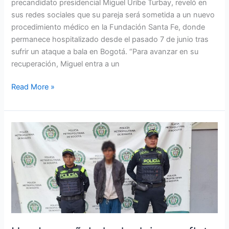
precandidato presidencial Miguel Uribe Turbay, reveló en
sus redes sociales que su pareja será sometida a un nuevo
procedimiento médico en la Fundación Santa Fe, donde
permanece hospitalizado desde el pasado 7 de junio tras
sufrir un ataque a bala en Bogotá. “Para avanzar en su
recuperación, Miguel entra a un
Read More »
Hombre
señalado
de
dejar
panfleto
a
directora
(e)
de