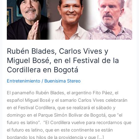
Carlos
Vives
y
Miguel
Bosé,
en
el
Rubén Blades, Carlos Vives y
Festival
Miguel Bosé, en el Festival de la
de
Cordillera en Bogotá
la
Cordillera
Entretenimiento
/
Buenisima Stereo
en
Bogotá
El panameño Rubén Blades, el argentino Fito Páez, el
español Miguel Bosé y el samario Carlos Vives celebrarán
en el Festival Cordillera, que se realizará el sábado y
domingo en el Parque Simón Bolívar de Bogotá, que “el
futuro es latino”. “El Cordillera vuelve para recordarnos que
el futuro es latino, que en este continente se están
bordando los hilos de la providencia y que […]