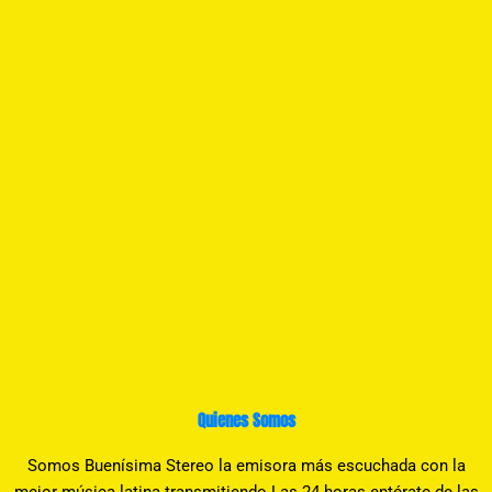
Quienes Somos
Somos Buenísima Stereo la emisora más escuchada con la
mejor música latina transmitiendo Las 24 horas entérate de las