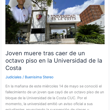
tras
caer
de
un
octavo
piso
en
la
Universidad
Joven muere tras caer de un
de
octavo piso en la Universidad de la
la
Costa
Costa
Judiciales
/
Buenisima Stereo
En la mañana de este miércoles 14 de mayo se conoció el
fallecimiento de un joven que cayó de un octavo piso de un
bloque de la Universidad de la Costa CUC. Por el
momento, la universidad emitió un aviso oficial a sus
estudiantes anunciando la suspensión de clases y