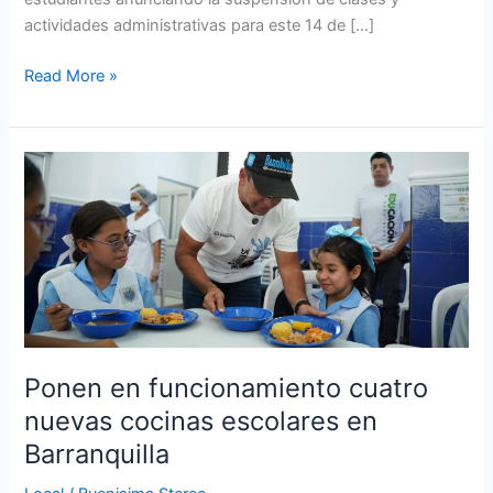
actividades administrativas para este 14 de […]
Read More »
Ponen
en
funcionamiento
cuatro
nuevas
cocinas
escolares
en
Barranquilla
Ponen en funcionamiento cuatro
nuevas cocinas escolares en
Barranquilla