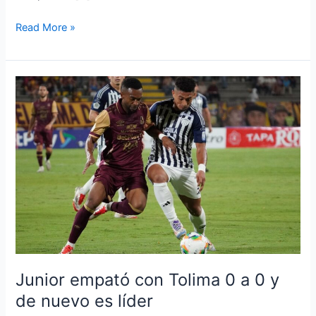
Read More »
Junior
empató
con
Tolima
0
a
0
y
de
nuevo
es
líder
Junior empató con Tolima 0 a 0 y
de nuevo es líder