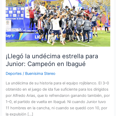
undécima
estrella
para
Junior:
Campeón
en
Ibagué
¡Llegó la undécima estrella para
Junior: Campeón en Ibagué
Deportes
/
Buenisima Stereo
La undécima de su historia para el equipo rojiblanco. El 3–0
obtenido en el juego de ida fue suficiente para los dirigidos
por Alfredo Arias, que lo refrendaron ganando también, por
1–0, el partido de vuelta en Ibagué. Ni cuando Junior tuvo
11 hombres en la cancha, ni cuando se quedó con 10, por
la expulsión […]