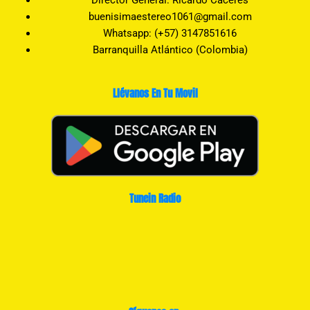
Director General: Ricardo Caceres
buenisimaestereo1061@gmail.com
Whatsapp: (+57) 3147851616
Barranquilla Atlántico (Colombia)
Llévanos En Tu Movil
Tunein Radio