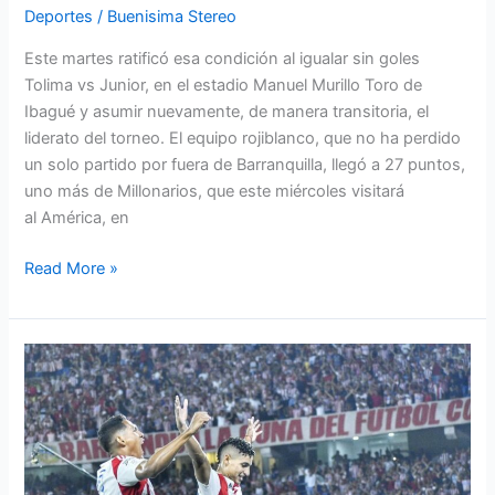
Deportes
/
Buenisima Stereo
Este martes ratificó esa condición al igualar sin goles
Tolima vs Junior, en el estadio Manuel Murillo Toro de
Ibagué y asumir nuevamente, de manera transitoria, el
liderato del torneo. El equipo rojiblanco, que no ha perdido
un solo partido por fuera de Barranquilla, llegó a 27 puntos,
uno más de Millonarios, que este miércoles visitará
al América, en
Read More »
¡Apoteósica
victoria
del
Junior
en
el