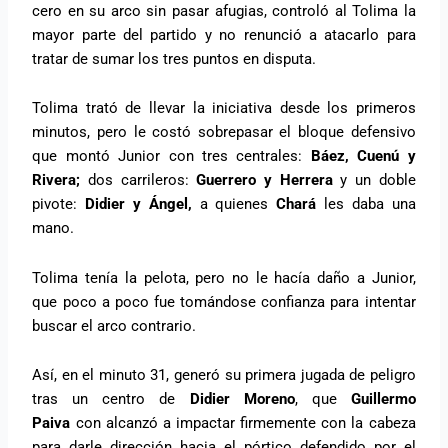
cero en su arco sin pasar afugias, controló al Tolima la
mayor parte del partido y no renunció a atacarlo para
tratar de sumar los tres puntos en disputa.
Tolima trató de llevar la iniciativa desde los primeros
minutos, pero le costó sobrepasar el bloque defensivo
que montó Junior con tres centrales:
Báez, Cuenú y
Rivera;
dos carrileros:
Guerrero y Herrera
y un doble
pivote:
Didier y Ángel,
a quienes
Chará
les daba una
mano.
Tolima tenía la pelota, pero no le hacía daño a Junior,
que poco a poco fue tomándose confianza para intentar
buscar el arco contrario.
Así, en el minuto 31, generó su primera jugada de peligro
tras un centro de
Didier Moreno
, que
Guillermo
Paiva
con alcanzó a impactar firmemente con la cabeza
para darle dirección hacia el pórtico defendido por el