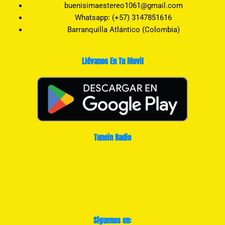
buenisimaestereo1061@gmail.com
Whatsapp: (+57) 3147851616
Barranquilla Atlántico (Colombia)
Llévanos En Tu Movil
Tunein Radio
Síguenos en: