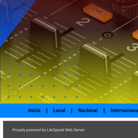
Ir
al
contenido
Inicio
Local
Nacional
Internaciona