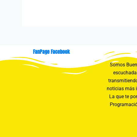
FanPage Facebook
Somos Buení
escuchada 
transmitiendo
noticias más 
La que te pon
Programació