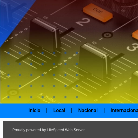
Ir
al
contenido
Inicio
Local
Nacional
Internaciona