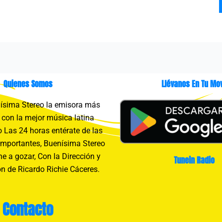
Quienes Somos
Llévanos En Tu Mov
sima Stereo la emisora más
con la mejor música latina
 Las 24 horas entérate de las
importantes, Buenísima Stereo
e a gozar, Con la Dirección y
Tunein Radio
n de Ricardo Richie Cáceres.
Contacto