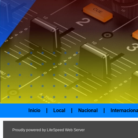
Ir
al
contenido
Inicio
Local
Nacional
Internaciona