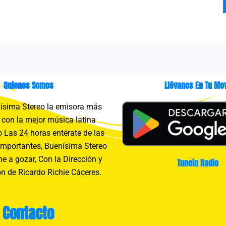
Quienes Somos
Llévanos En Tu Mov
sima Stereo la emisora más
con la mejor música latina
 Las 24 horas entérate de las
importantes, Buenísima Stereo
e a gozar, Con la Dirección y
Tunein Radio
n de Ricardo Richie Cáceres.
Contacto