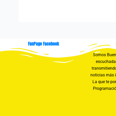
FanPage Facebook
Somos Buení
escuchada 
transmitiendo
noticias más 
La que te pon
Programació