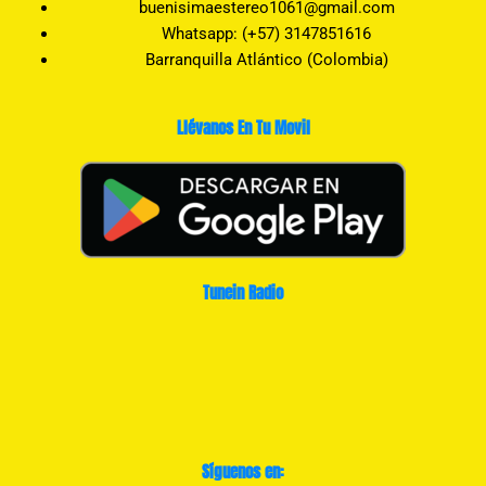
buenisimaestereo1061@gmail.com
Whatsapp: (+57) 3147851616
Barranquilla Atlántico (Colombia)
Llévanos En Tu Movil
Tunein Radio
Síguenos en: