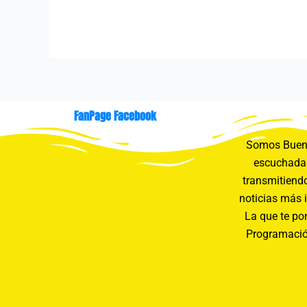
FanPage Facebook
Somos Buení
escuchada 
transmitiendo
noticias más 
La que te pon
Programació