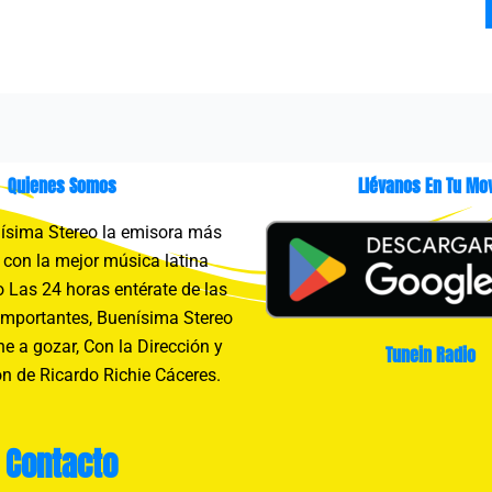
Quienes Somos
Llévanos En Tu Mov
sima Stereo la emisora más
con la mejor música latina
 Las 24 horas entérate de las
importantes, Buenísima Stereo
e a gozar, Con la Dirección y
Tunein Radio
n de Ricardo Richie Cáceres.
Contacto