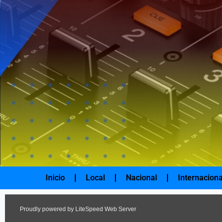
Ir
al
contenido
Inicio
Local
Nacional
Internaciona