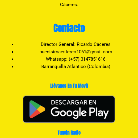
Cáceres.
Contacto
Director General: Ricardo Caceres
buenisimaestereo1061@gmail.com
Whatsapp: (+57) 3147851616
Barranquilla Atlántico (Colombia)
Llévanos En Tu Movil
Tunein Radio