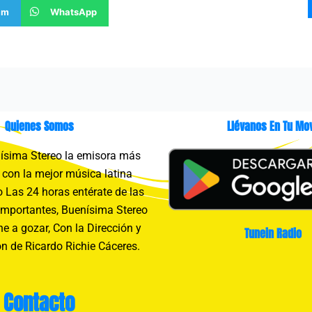
am
WhatsApp
Quienes Somos
Llévanos En Tu Mov
sima Stereo la emisora más
con la mejor música latina
 Las 24 horas entérate de las
importantes, Buenísima Stereo
e a gozar, Con la Dirección y
Tunein Radio
n de Ricardo Richie Cáceres.
Contacto