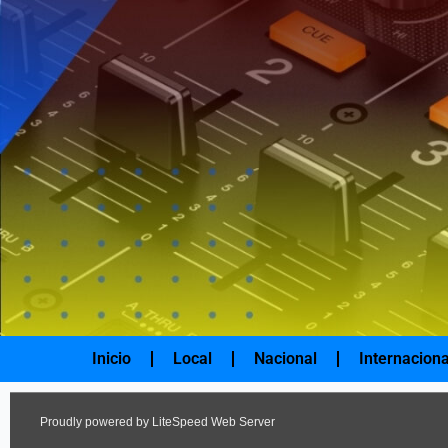
Ir
al
contenido
Inicio
Local
Nacional
Internaciona