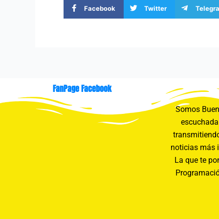
Facebook
Twitter
Telegr
FanPage Facebook
Somos Buení
escuchada 
transmitiendo
noticias más 
La que te pon
Programació