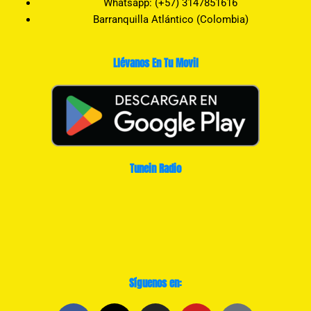
Whatsapp: (+57) 3147851616
Barranquilla Atlántico (Colombia)
Llévanos En Tu Movil
Tunein Radio
Síguenos en: