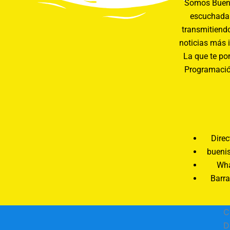
Somos Buení
escuchada 
transmitiendo
noticias más 
La que te pon
Programació
Direc
bueni
Wha
Barra
C
D