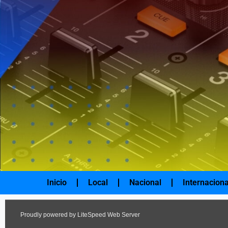
Ir
al
contenido
Inicio
Local
Nacional
Internaciona