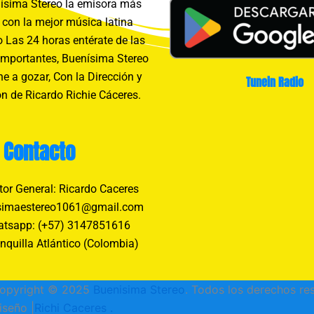
sima Stereo la emisora más
con la mejor música latina
 Las 24 horas entérate de las
importantes, Buenísima Stereo
e a gozar, Con la Dirección y
Tunein Radio
n de Ricardo Richie Cáceres.
Contacto
tor General: Ricardo Caceres
simaestereo1061@gmail.com
tsapp: (+57) 3147851616
nquilla Atlántico (Colombia)
opyright © 2025
Buenisima Stereo
. Todos los derechos re
iseño |
Richi Caceres
.