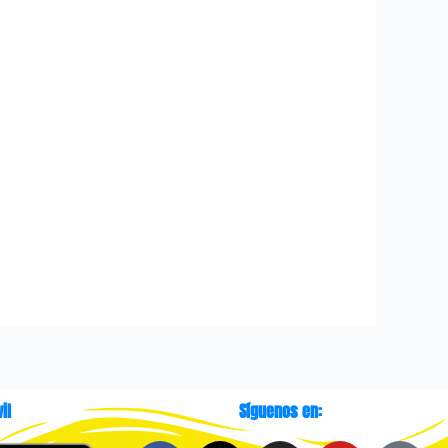
il
Síguenos en: