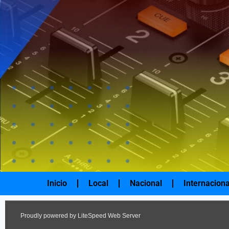
Ir
al
contenido
Inicio
Local
Nacional
Internaciona