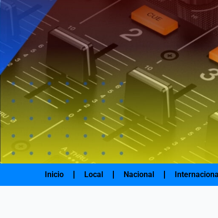
Ir
al
contenido
Inicio
Local
Nacional
Internaciona