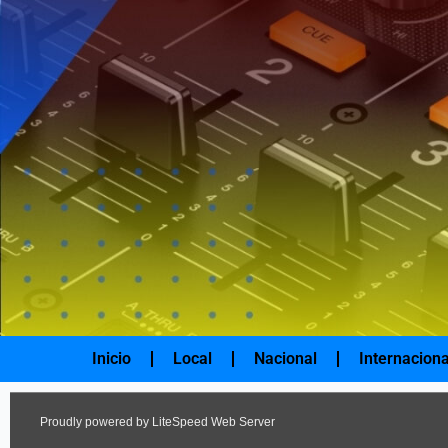
Ir
al
contenido
Inicio
Local
Nacional
Internaciona