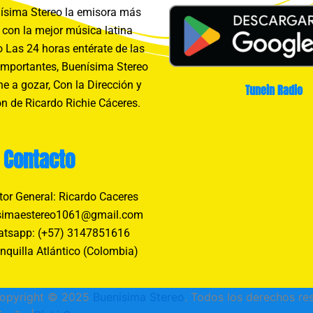
sima Stereo la emisora más
con la mejor música latina
 Las 24 horas entérate de las
importantes, Buenísima Stereo
e a gozar, Con la Dirección y
Tunein Radio
n de Ricardo Richie Cáceres.
Contacto
tor General: Ricardo Caceres
simaestereo1061@gmail.com
tsapp: (+57) 3147851616
nquilla Atlántico (Colombia)
opyright © 2025
Buenisima Stereo
. Todos los derechos re