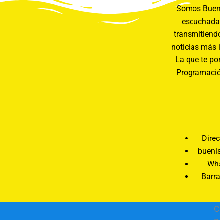
Somos Buení
escuchada 
transmitiendo
noticias más 
La que te pon
Programació
Direc
bueni
Wha
Barra
C