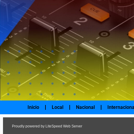
Ir
al
contenido
Inicio
Local
Nacional
Internaciona