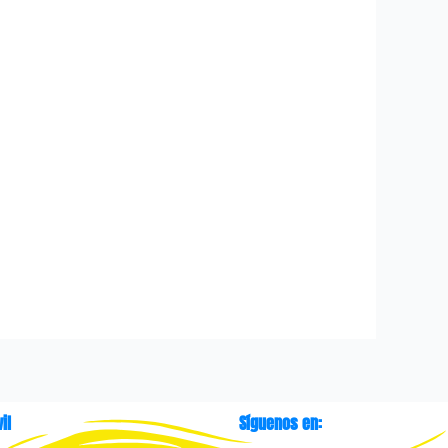
il
Síguenos en: