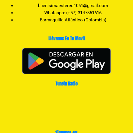
buenisimaestereo1061@gmail.com
Whatsapp: (+57) 3147851616
Barranquilla Atlántico (Colombia)
Llévanos En Tu Movil
Tunein Radio
Síguenos en: