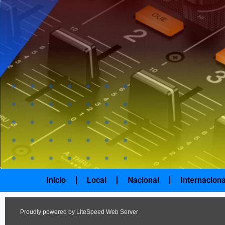
Ir
al
contenido
Inicio
Local
Nacional
Internaciona