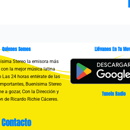
Quienes Somos
Llévanos En Tu Mov
sima Stereo la emisora más
con la mejor música latina
 Las 24 horas entérate de las
importantes, Buenísima Stereo
e a gozar, Con la Dirección y
Tunein Radio
n de Ricardo Richie Cáceres.
Contacto