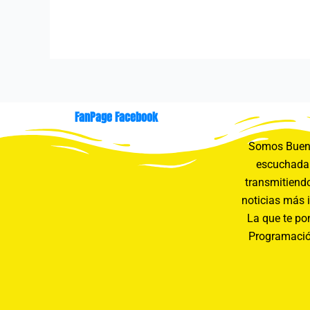
FanPage Facebook
Somos Buení
escuchada 
transmitiendo
noticias más 
La que te pon
Programació