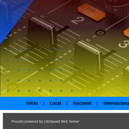
Ir
al
contenido
Inicio
Local
Nacional
Internaciona