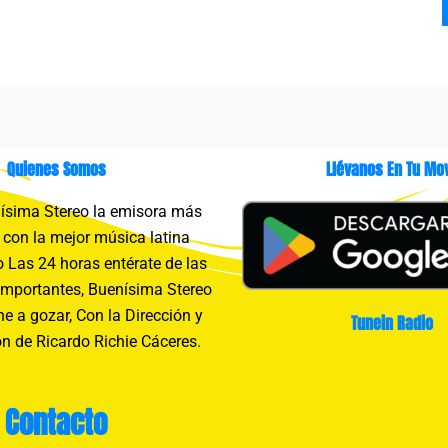
Quienes Somos
Llévanos En Tu Mov
sima Stereo la emisora más
con la mejor música latina
 Las 24 horas entérate de las
importantes, Buenísima Stereo
e a gozar, Con la Dirección y
Tunein Radio
n de Ricardo Richie Cáceres.
Contacto