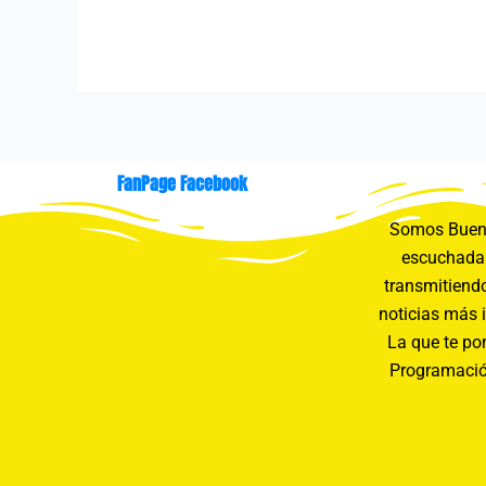
FanPage Facebook
Somos Buení
escuchada 
transmitiendo
noticias más 
La que te pon
Programació