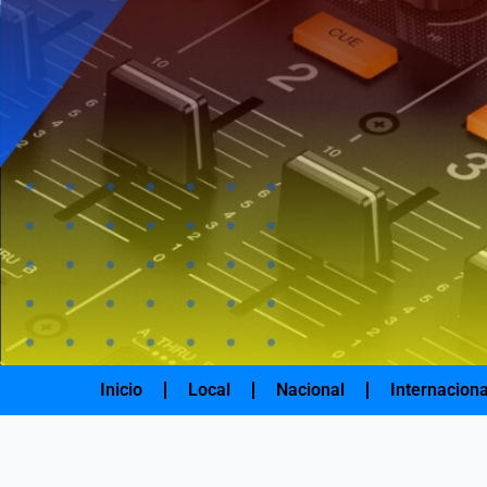
Ir
al
contenido
Inicio
Local
Nacional
Internaciona