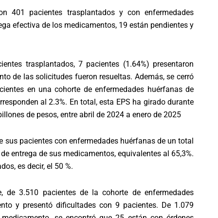
aron 401 pacientes trasplantados y con enfermedades
trega efectiva de los medicamentos, 19 están pendientes y
entes trasplantados, 7 pacientes (1.64%) presentaron
to de las solicitudes fueron resueltas. Además, se cerró
acientes en una cohorte de enfermedades huérfanas de
rresponden al 2.3%. En total, esta EPS ha girado durante
billones de pesos, entre abril de 2024 a enero de 2025
de sus pacientes con enfermedades huérfanas de un total
n de entrega de sus medicamentos, equivalentes al 65,3%.
os, es decir, el 50 %.
e, de 3.510 pacientes de la cohorte de enfermedades
to y presentó dificultades con 9 pacientes. De 1.079
e medicamento, se encontró que 25 están con órdenes