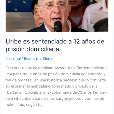
sentenciado
a
12
años
de
prisión
domiciliaria
Uribe es sentenciado a 12 años de
prisión domiciliaria
Nacional
/
Buenisima Stereo
El expresidente colombiano Álvaro Uribe fue sentenciado a
una pena de 12 años de prisión domiciliaria por soborno y
fraude procesal, en una histórica decisión que lo convierte
en el primer exmandatario condenado y privado de la
libertad en Colombia. El exgobernante de 73 años también
será inhabilitado para ejercer cargos públicos por más de
ocho años, según […]