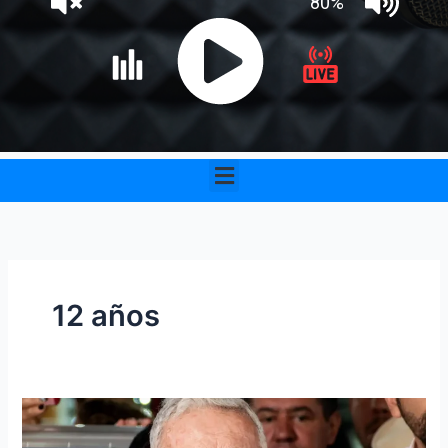
Menu
12 años
Uribe
es